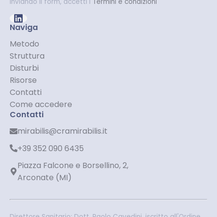
Inviando il form, accetti i
Termini e condizioni
Naviga
Metodo
Struttura
Disturbi
Risorse
Contatti
Come accedere
Contatti
mirabilis@cramirabilis.it
+39 352 090 6435
Piazza Falcone e Borsellino, 2,
Arconate (MI)
Direttore Sanitario: Dott. Paolo Cavedini, iscritto all'Ordine