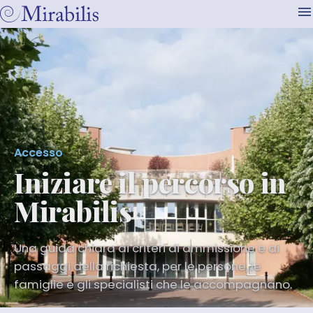
Accesso
Iniziare il percorso in
Mirabilis
Una guida chiara ai criteri di ammissione e ai
passaggi della richiesta, per le persone, le
famiglie e gli specialisti che le accompagnano.