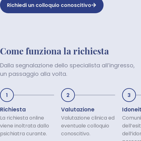
Richiedi un colloquio conoscitivo
Come funziona la richiesta
Dalla segnalazione dello specialista all’ingresso,
un passaggio alla volta.
1
2
3
Richiesta
Valutazione
Idonei
La richiesta online
Valutazione clinica ed
Comuni
viene inoltrata dallo
eventuale colloquio
dell’esi
psichiatra curante.
conoscitivo.
dell’ido