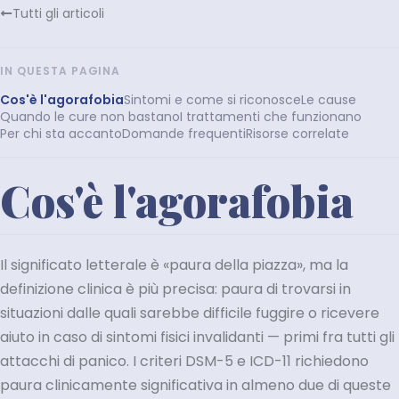
Tutti gli articoli
IN QUESTA PAGINA
Cos'è l'agorafobia
Sintomi e come si riconosce
Le cause
Quando le cure non bastano
I trattamenti che funzionano
Per chi sta accanto
Domande frequenti
Risorse correlate
Cos'è l'agorafobia
Il significato letterale è «paura della piazza», ma la
definizione clinica è più precisa: paura di trovarsi in
situazioni dalle quali sarebbe difficile fuggire o ricevere
aiuto in caso di sintomi fisici invalidanti — primi fra tutti gli
attacchi di panico. I criteri DSM-5 e ICD-11 richiedono
paura clinicamente significativa in almeno due di queste