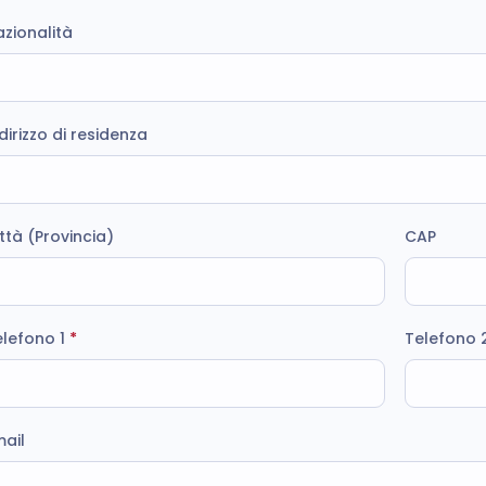
zionalità
dirizzo di residenza
ttà (Provincia)
CAP
elefono 1
*
Telefono 
mail