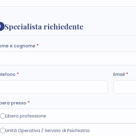
Specialista richiedente
3
ome e cognome
*
elefono
*
Email
*
pera presso
*
Libera professione
Unità Operativa / Servizio di Psichiatria