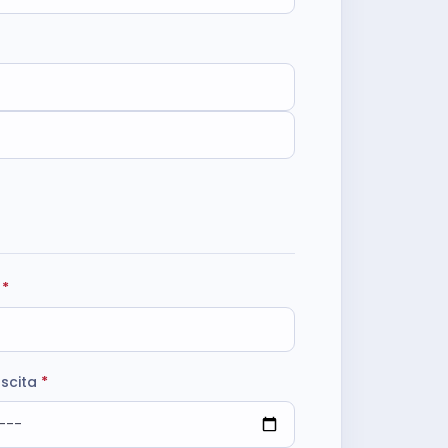
e
*
ascita
*