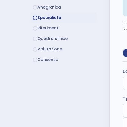
Anagrafica
Specialista
C
Riferimenti
v
Quadro clinico
Valutazione
Consenso
D
Ti