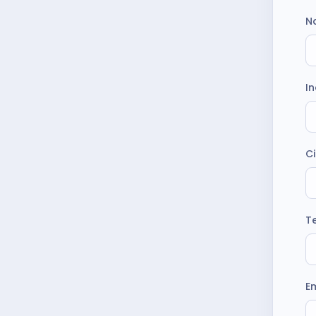
Na
In
Ci
T
E