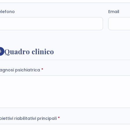
elefono
Email
Quadro clinico
5
agnosi psichiatrica
*
iettivi riabilitativi principali
*