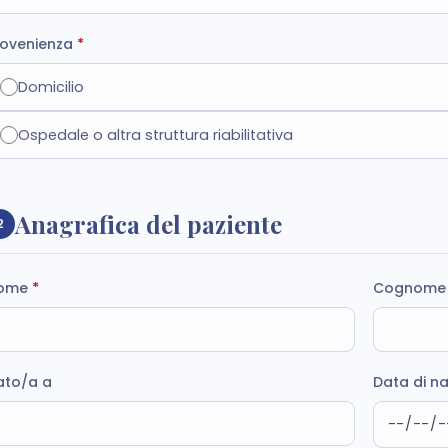
rovenienza
*
Domicilio
Ospedale o altra struttura riabilitativa
Anagrafica del paziente
2
ome
*
Cognom
ato/a a
Data di n