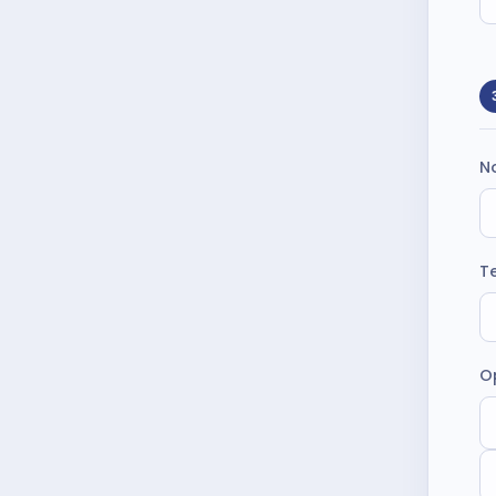
N
T
O