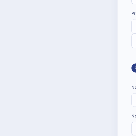
P
N
N