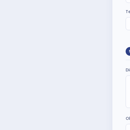
T
Di
Ob