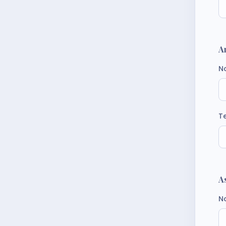
A
N
T
A
N