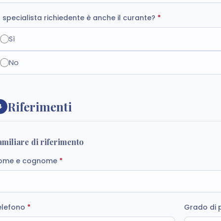
 specialista richiedente è anche il curante?
*
Sì
No
Riferimenti
4
amiliare di riferimento
ome e cognome
*
elefono
*
Grado di 