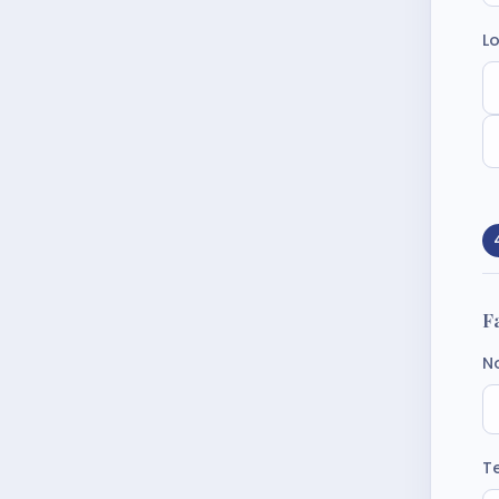
Lo
F
N
T